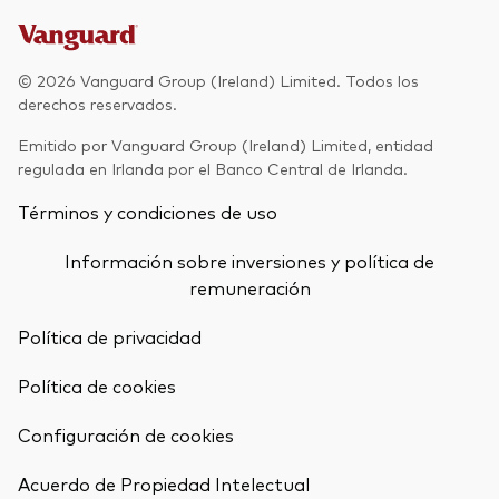
Renta fija activa
Renta variable
© 2026 Vanguard Group (Ireland) Limited. Todos los
derechos reservados.
ETF
Generación V
Emitido por Vanguard Group (Ireland) Limited, entidad
Renta fija
regulada en Irlanda por el Banco Central de Irlanda.
Fondos indexados
Términos y condiciones de uso
Perspectiva económica y de los
Multiactivos
mercados de Vanguard
Información sobre inversiones y política de
LifeStrategy
remuneración
Política de privacidad
Invierte con nosotros
Política de cookies
Supervisión de inversiones
Prevención de fraude
Configuración de cookies
Documentación legal
Volver arrib
Acuerdo de Propiedad Intelectual