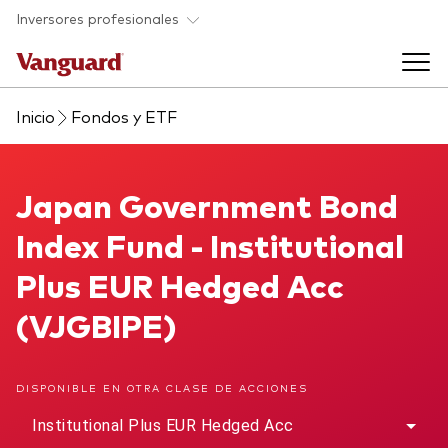
Saltar al contenido principal
Inversores profesionales
Inicio
Fondos y ETF
Fondos y ETF
Back to main menu
Japan Government Bond Index Fund
Japan Government Bond
Perspectivas y eventos
Index Fund - Institutional
Listado de todos nuestros fondos y
Back to main menu
Ayuda para asesores
Plus EUR Hedged Acc
ETF
(VJGBIPE)
Artículos y análisis
Back to main menu
Sobre nosotros
DISPONIBLE EN OTRA CLASE DE ACCIONES
Recursos para asesores
Back to main menu
Institutional Plus EUR Hedged Acc
Investigación en profundidad para asesores