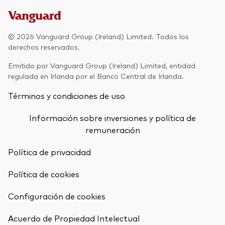
Renta fija activa
Renta variable
© 2026 Vanguard Group (Ireland) Limited. Todos los
derechos reservados.
ETF
Generación V
Emitido por Vanguard Group (Ireland) Limited, entidad
Renta fija
regulada en Irlanda por el Banco Central de Irlanda.
Fondos indexados
Términos y condiciones de uso
Perspectiva económica y de los
Multiactivos
mercados de Vanguard
Información sobre inversiones y política de
LifeStrategy
remuneración
Política de privacidad
Invierte con nosotros
Política de cookies
Supervisión de inversiones
Prevención de fraude
Configuración de cookies
Documentación legal
Volver arrib
Acuerdo de Propiedad Intelectual