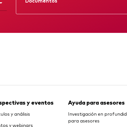
Documentos
Multiactivos
LifeStrategy
Ficha
Folleto
KID
Memorando
spectivas y eventos
Ayuda para asesores
ulos y análisis
Investigación en profundi
para asesores
tos y webinars