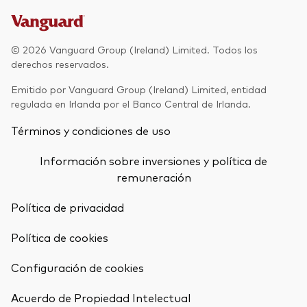
Renta fija activa
Renta variable
© 2026 Vanguard Group (Ireland) Limited. Todos los
derechos reservados.
ETF
Generación V
Emitido por Vanguard Group (Ireland) Limited, entidad
Renta fija
regulada en Irlanda por el Banco Central de Irlanda.
Fondos indexados
Términos y condiciones de uso
Perspectiva económica y de los
Multiactivos
mercados de Vanguard
Información sobre inversiones y política de
LifeStrategy
remuneración
Política de privacidad
Invierte con nosotros
Política de cookies
Supervisión de inversiones
Prevención de fraude
Configuración de cookies
Documentación legal
Volver arrib
Acuerdo de Propiedad Intelectual