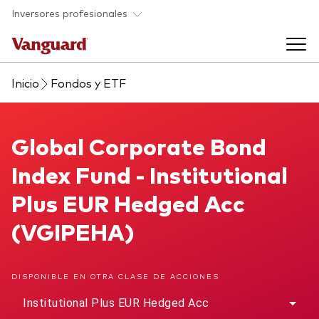
Saltar al contenido principal
Inversores profesionales
Inicio
Fondos y ETF
Fondos y ETF
Back to main menu
Global Corporate Bond Index Fund
Global Corporate Bond
Perspectivas y eventos
Index Fund - Institutional
Listado de todos nuestros fondos y
Back to main menu
Ayuda para asesores
Plus EUR Hedged Acc
ETF
(VGIPEHA)
Artículos y análisis
Back to main menu
Sobre nosotros
DISPONIBLE EN OTRA CLASE DE ACCIONES
Recursos para asesores
Back to main menu
Institutional Plus EUR Hedged Acc
Investigación en profundidad para asesores