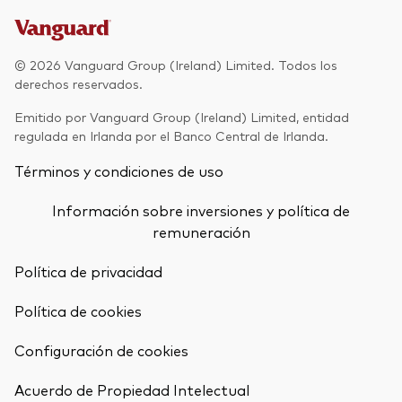
Renta fija activa
Renta variable
© 2026 Vanguard Group (Ireland) Limited. Todos los
derechos reservados.
ETF
Generación V
Emitido por Vanguard Group (Ireland) Limited, entidad
Renta fija
regulada en Irlanda por el Banco Central de Irlanda.
Fondos indexados
Términos y condiciones de uso
Perspectiva económica y de los
Multiactivos
mercados de Vanguard
Información sobre inversiones y política de
LifeStrategy
remuneración
Política de privacidad
Invierte con nosotros
Política de cookies
Supervisión de inversiones
Prevención de fraude
Configuración de cookies
Documentación legal
Volver arrib
Acuerdo de Propiedad Intelectual