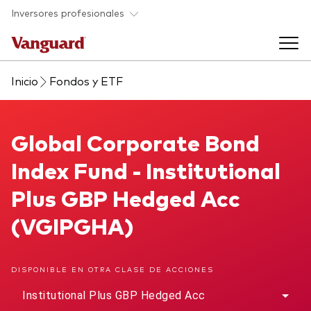
Saltar al contenido principal
Inversores profesionales
Inicio
Fondos y ETF
Fondos y ETF
Back to main menu
Global Corporate Bond Index Fund
Global Corporate Bond
Perspectivas y eventos
Index Fund - Institutional
Listado de todos nuestros fondos y
Back to main menu
Ayuda para asesores
Plus GBP Hedged Acc
ETF
(VGIPGHA)
Artículos y análisis
Back to main menu
Sobre nosotros
DISPONIBLE EN OTRA CLASE DE ACCIONES
Recursos para asesores
Back to main menu
Institutional Plus GBP Hedged Acc
Investigación en profundidad para asesores