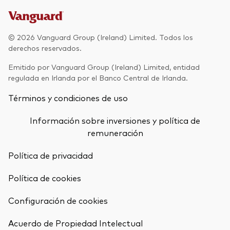
Renta fija activa
Renta variable
© 2026 Vanguard Group (Ireland) Limited. Todos los
derechos reservados.
ETF
Generación V
Emitido por Vanguard Group (Ireland) Limited, entidad
Renta fija
regulada en Irlanda por el Banco Central de Irlanda.
Fondos indexados
Términos y condiciones de uso
Perspectiva económica y de los
Multiactivos
mercados de Vanguard
Información sobre inversiones y política de
LifeStrategy
remuneración
Política de privacidad
Invierte con nosotros
Política de cookies
Supervisión de inversiones
Prevención de fraude
Configuración de cookies
Documentación legal
Volver arrib
Acuerdo de Propiedad Intelectual