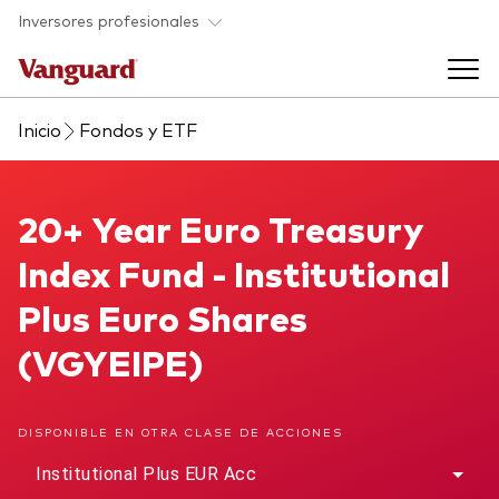
Saltar al contenido principal
Inversores profesionales
Inicio
Fondos y ETF
Fondos y ETF
Back to main menu
20+ Year Euro Treasury Index Fund
20+ Year Euro Treasury
Perspectivas y eventos
Index Fund - Institutional
Listado de todos nuestros fondos y
Back to main menu
Ayuda para asesores
Plus Euro Shares
ETF
(VGYEIPE)
Artículos y análisis
Back to main menu
Sobre nosotros
DISPONIBLE EN OTRA CLASE DE ACCIONES
Recursos para asesores
Back to main menu
Institutional Plus EUR Acc
Investigación en profundidad para asesores