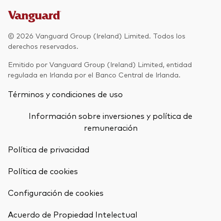
Renta fija activa
Renta variable
© 2026 Vanguard Group (Ireland) Limited. Todos los
derechos reservados.
ETF
Generación V
Emitido por Vanguard Group (Ireland) Limited, entidad
Renta fija
regulada en Irlanda por el Banco Central de Irlanda.
Fondos indexados
Términos y condiciones de uso
Perspectiva económica y de los
Multiactivos
mercados de Vanguard
Información sobre inversiones y política de
LifeStrategy
remuneración
Política de privacidad
Invierte con nosotros
Política de cookies
Supervisión de inversiones
Prevención de fraude
Configuración de cookies
Documentación legal
Volver arrib
Acuerdo de Propiedad Intelectual