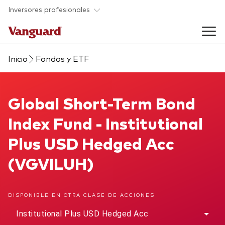
Saltar al contenido principal
Inversores profesionales
Inicio
Fondos y ETF
Fondos y ETF
Back to main menu
Global Short-Term Bond Index Fund
Global Short-Term Bond
Perspectivas y eventos
Index Fund - Institutional
Listado de todos nuestros fondos y
Back to main menu
Ayuda para asesores
Plus USD Hedged Acc
ETF
(VGVILUH)
Artículos y análisis
Back to main menu
Sobre nosotros
DISPONIBLE EN OTRA CLASE DE ACCIONES
Recursos para asesores
Back to main menu
Institutional Plus USD Hedged Acc
Investigación en profundidad para asesores