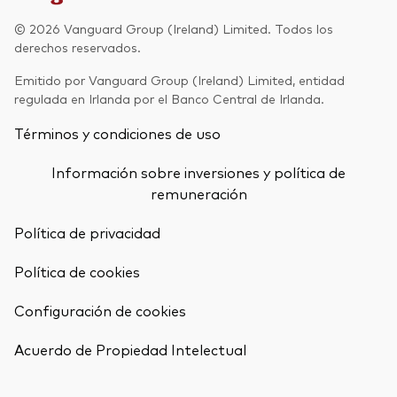
Renta fija activa
© 2026 Vanguard Group (Ireland) Limited. Todos los
derechos reservados.
Renta variable
Emitido por Vanguard Group (Ireland) Limited, entidad
ETF
regulada en Irlanda por el Banco Central de Irlanda.
Generación V
Renta fija
Términos y condiciones de uso
Fondos indexados
Perspectiva económica y de los
Información sobre inversiones y política de
Multiactivos
mercados de Vanguard
remuneración
LifeStrategy
Política de privacidad
Política de cookies
Invierte con nosotros
Configuración de cookies
Supervisión de inversiones
Volver arrib
Prevención de fraude
Acuerdo de Propiedad Intelectual
Documentación legal