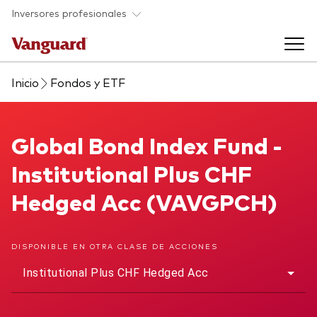
Saltar al contenido principal
Inversores profesionales
Inicio
Fondos y ETF
Fondos y ETF
Back to main menu
Global Bond Index Fund
Global Bond Index Fund -
Perspectivas y eventos
Institutional Plus CHF
Listado de todos nuestros fondos y
Back to main menu
Ayuda para asesores
Hedged Acc (VAVGPCH)
ETF
Artículos y análisis
Back to main menu
Sobre nosotros
DISPONIBLE EN OTRA CLASE DE ACCIONES
Institutional Plus CHF Hedged Acc
Recursos para asesores
Back to main menu
Investigación en profundidad para asesores