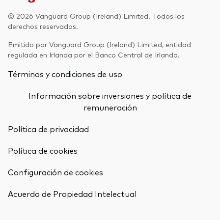
Renta fija activa
© 2026 Vanguard Group (Ireland) Limited. Todos los
derechos reservados.
Renta variable
Emitido por Vanguard Group (Ireland) Limited, entidad
ETF
regulada en Irlanda por el Banco Central de Irlanda.
Generación V
Renta fija
Términos y condiciones de uso
Fondos indexados
Perspectiva económica y de los
Información sobre inversiones y política de
Multiactivos
mercados de Vanguard
remuneración
LifeStrategy
Política de privacidad
Política de cookies
Invierte con nosotros
Configuración de cookies
Supervisión de inversiones
Volver arrib
Prevención de fraude
Acuerdo de Propiedad Intelectual
Documentación legal