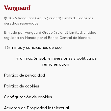
Renta fija activa
Renta variable
© 2026 Vanguard Group (Ireland) Limited. Todos los
derechos reservados.
ETF
Generación V
Emitido por Vanguard Group (Ireland) Limited, entidad
Renta fija
regulada en Irlanda por el Banco Central de Irlanda.
Fondos indexados
Términos y condiciones de uso
Perspectiva económica y de los
Multiactivos
mercados de Vanguard
Información sobre inversiones y política de
LifeStrategy
remuneración
Política de privacidad
Invierte con nosotros
Política de cookies
Supervisión de inversiones
Prevención de fraude
Configuración de cookies
Documentación legal
Volver arrib
Acuerdo de Propiedad Intelectual