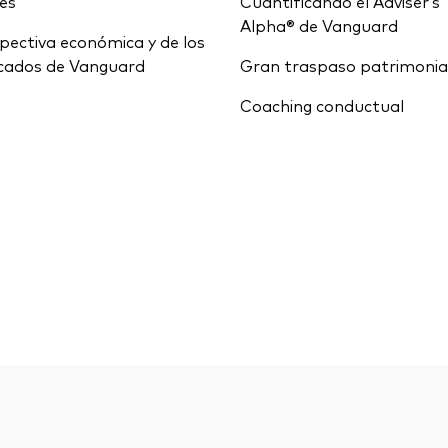
ces
Cuantificando el Adviser’s
Alpha® de Vanguard
pectiva económica y de los
cados de Vanguard
Gran traspaso patrimonia
Coaching conductual