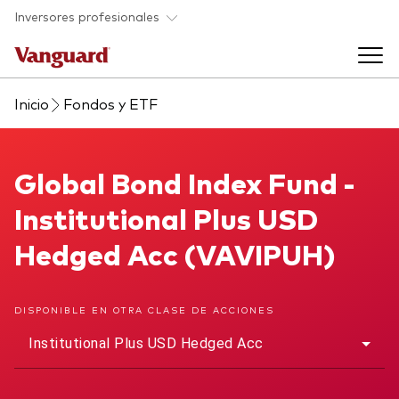
Saltar al contenido principal
Inversores profesionales
Inicio
Fondos y ETF
Fondos y ETF
Back to main menu
Global Bond Index Fund
Global Bond Index Fund -
Perspectivas y eventos
Institutional Plus USD
Listado de todos nuestros fondos y
Back to main menu
Ayuda para asesores
Hedged Acc (VAVIPUH)
ETF
Artículos y análisis
Back to main menu
Sobre nosotros
DISPONIBLE EN OTRA CLASE DE ACCIONES
Institutional Plus USD Hedged Acc
Recursos para asesores
Back to main menu
Investigación en profundidad para asesores