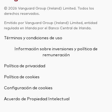
Renta fija activa
© 2026 Vanguard Group (Ireland) Limited. Todos los
derechos reservados.
Renta variable
Emitido por Vanguard Group (Ireland) Limited, entidad
ETF
regulada en Irlanda por el Banco Central de Irlanda.
Generación V
Renta fija
Términos y condiciones de uso
Fondos indexados
Perspectiva económica y de los
Información sobre inversiones y política de
Multiactivos
mercados de Vanguard
remuneración
LifeStrategy
Política de privacidad
Política de cookies
Invierte con nosotros
Configuración de cookies
Supervisión de inversiones
Volver arrib
Prevención de fraude
Acuerdo de Propiedad Intelectual
Documentación legal