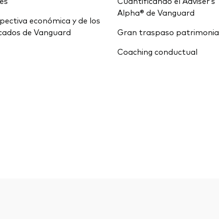
ces
Cuantificando el Adviser’s
Alpha® de Vanguard
pectiva económica y de los
cados de Vanguard
Gran traspaso patrimonia
Coaching conductual