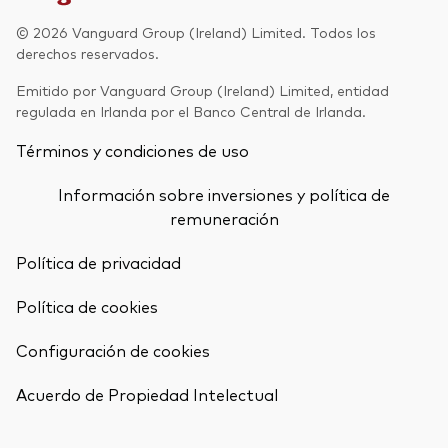
Renta fija activa
© 2026 Vanguard Group (Ireland) Limited. Todos los
derechos reservados.
Renta variable
Emitido por Vanguard Group (Ireland) Limited, entidad
ETF
regulada en Irlanda por el Banco Central de Irlanda.
Generación V
Renta fija
Términos y condiciones de uso
Fondos indexados
Perspectiva económica y de los
Información sobre inversiones y política de
Multiactivos
mercados de Vanguard
remuneración
LifeStrategy
Política de privacidad
Política de cookies
Invierte con nosotros
Configuración de cookies
Supervisión de inversiones
Volver arrib
Prevención de fraude
Acuerdo de Propiedad Intelectual
Documentación legal