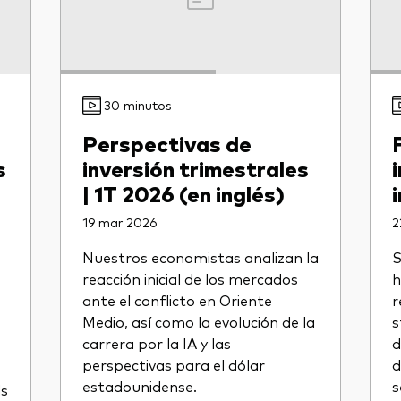
30 minutos
Perspectivas de
s
inversión trimestrales
| 1T 2026 (en inglés)
19 mar 2026
2
Nuestros economistas analizan la
S
reacción inicial de los mercados
h
ante el conflicto en Oriente
r
Medio, así como la evolución de la
s
carrera por la IA y las
d
perspectivas para el dólar
d
estadounidense.
s
ds