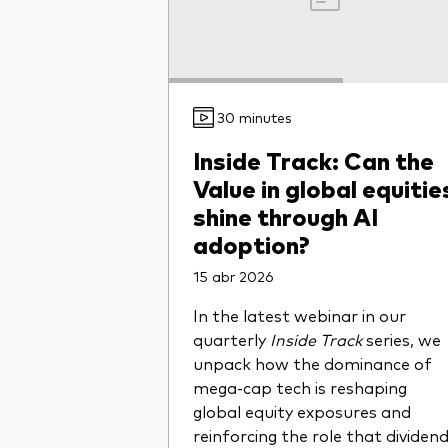
30 minutes
Inside Track: Can the
Value in global equitie
shine through AI
adoption?
15 abr 2026
In the latest webinar in our
quarterly
Inside Track
series, we
unpack how the dominance of
mega-cap tech is reshaping
global equity exposures and
reinforcing the role that dividen