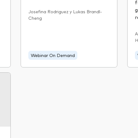
f
g
Josefina Rodriguez y Lukas Brandl-
r
Cheng
A
H
Webinar On Demand